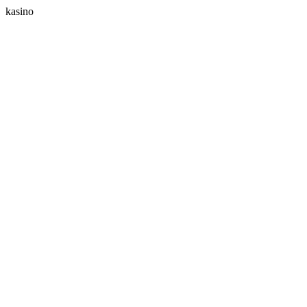
kasino