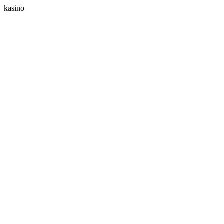
kasino